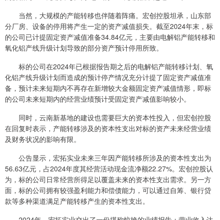
当然，大规模的产能转移也伴随着阵痛。宏创控股坦承，山东部
分厂房、设备的停用将产生一定的资产减值损失。截至2024年末，标
的公司已计提固定资产减值准备34.84亿元，主要由电解铝产能转移和
氧化铝产线升级计划导致的部分资产预计停用所致。
标的公司在2024年已根据报告期之后的电解铝产能转移计划、氧
化铝产线升级计划而造成的预计停产情况充分计提了固定资产减值准
备，预计未来短期内不再存在新增较大金额固定资产减值情形，即标
的公司未来短期内的经营业绩预计受固定资产减值影响较小。
同时，云南新基地的建设也需要巨大的资本性投入，但宏创控股
在回复时表示，产能转移涉及的资本性支出对标的资产未来经营业绩
及财务状况的影响有限。
公告显示，宏拓实业未来三年因产能转移所涉及的资本性支出为
56.63亿元，占2024年度其经营活动现金流净额22.27%。宏创控股认
为，标的公司日常经营所得足以覆盖未来的资本性支出需求。另一方
面，标的公司拥有较强盈利能力和偿债能力，可以通过自筹、银行贷
款等多种渠道满足产能转移产生的资本性支出。
2024年，宏拓实业交出了一份堪称惊艳的业绩报告：营业收入达