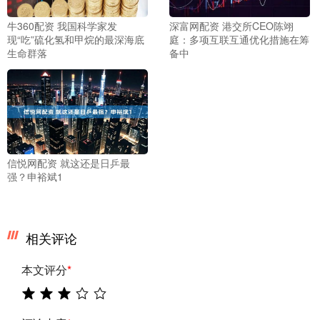
牛360配资 我国科学家发
深富网配资 港交所CEO陈翊
现“吃”硫化氢和甲烷的最深海底
庭：多项互联互通优化措施在筹
生命群落
备中
信悦网配资 就这还是日乒最
强？申裕斌1
相关评论
本文评分
*