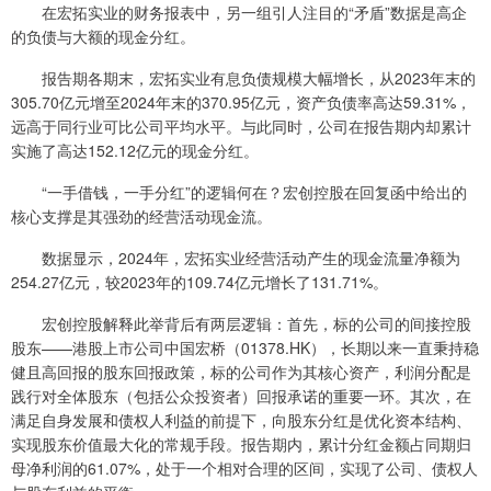
在宏拓实业的财务报表中，另一组引人注目的“矛盾”数据是高企
的负债与大额的现金分红。
报告期各期末，宏拓实业有息负债规模大幅增长，从2023年末的
305.70亿元增至2024年末的370.95亿元，资产负债率高达59.31%，
远高于同行业可比公司平均水平。与此同时，公司在报告期内却累计
实施了高达152.12亿元的现金分红。
“一手借钱，一手分红”的逻辑何在？宏创控股在回复函中给出的
核心支撑是其强劲的经营活动现金流。
数据显示，2024年，宏拓实业经营活动产生的现金流量净额为
254.27亿元，较2023年的109.74亿元增长了131.71%。
宏创控股解释此举背后有两层逻辑：首先，标的公司的间接控股
股东——港股上市公司中国宏桥（01378.HK），长期以来一直秉持稳
健且高回报的股东回报政策，标的公司作为其核心资产，利润分配是
践行对全体股东（包括公众投资者）回报承诺的重要一环。其次，在
满足自身发展和债权人利益的前提下，向股东分红是优化资本结构、
实现股东价值最大化的常规手段。报告期内，累计分红金额占同期归
母净利润的61.07%，处于一个相对合理的区间，实现了公司、债权人