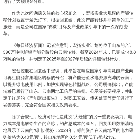
进行了大额现金分红。
作为此次问询函关注的核心议题之一，宏拓实业大规模的产能转
移计划被置于聚光灯下。根据回复函，此次产能转移并非简单的工厂
搬迁，而是公司在国家“双碳”目标及产业政策引导下的一次深刻变
革。
《每日经济新闻》记者注意到，宏拓实业计划将位于山东的合计
396万吨电解铝产能分阶段向云南转移。截至2024年末，已完成148.8
万吨的转移，并制定了2025年至2027年后续的详细转移计划。
宏创控股在回复函中强调，此举旨在响应国家引导高耗能产业向
可再生能源富集地区转移的号召，将产能迁至水电资源充沛的云南，
以提升绿电使用比例，加快实现绿色转型战略。公司明确指出，产能
转移已履行了山东、云南两地工信厅的审批、公示等必要程序，并制
定了详尽的《产能退出报告》，对职工安置、债务处置等责任进行了
妥善落实，完全符合国家相关政策要求。
除了合规性，经济可行性是此次“大迁徙”的另一重要驱动力。电
力成本是电解铝生产的命脉，约占总成本的45%。回复函用数据清晰
地展示了云南的“绿电”优势：2024年，标的资产在云南地区的电力采
购价格为0.40元/度，较山东地区的0.51元/度低了超过21%。