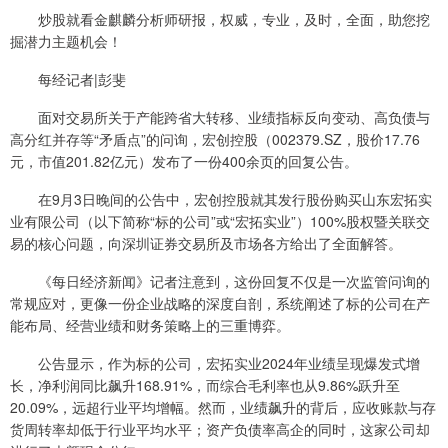
炒股就看金麒麟分析师研报，权威，专业，及时，全面，助您挖
掘潜力主题机会！
每经记者|彭斐
面对交易所关于产能跨省大转移、业绩指标反向变动、高负债与
高分红并存等“矛盾点”的问询，宏创控股（002379.SZ，股价17.76
元，市值201.82亿元）发布了一份400余页的回复公告。
在9月3日晚间的公告中，宏创控股就其发行股份购买山东宏拓实
业有限公司（以下简称“标的公司”或“宏拓实业”）100%股权暨关联交
易的核心问题，向深圳证券交易所及市场各方给出了全面解答。
《每日经济新闻》记者注意到，这份回复不仅是一次监管问询的
常规应对，更像一份企业战略的深度自剖，系统阐述了标的公司在产
能布局、经营业绩和财务策略上的三重博弈。
公告显示，作为标的公司，宏拓实业2024年业绩呈现爆发式增
长，净利润同比飙升168.91%，而综合毛利率也从9.86%跃升至
20.09%，远超行业平均增幅。然而，业绩飙升的背后，应收账款与存
货周转率却低于行业平均水平；资产负债率高企的同时，这家公司却