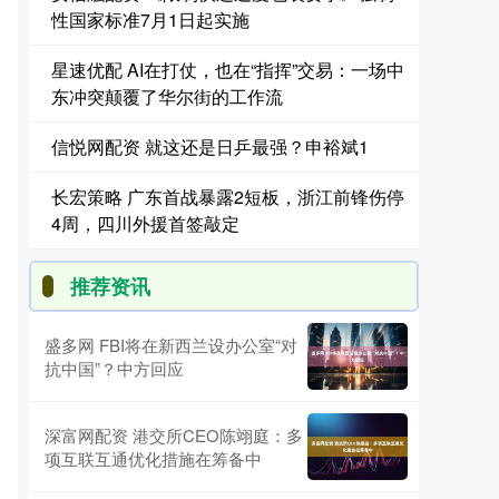
性国家标准7月1日起实施
星速优配 AI在打仗，也在“指挥”交易：一场中
东冲突颠覆了华尔街的工作流
信悦网配资 就这还是日乒最强？申裕斌1
长宏策略 广东首战暴露2短板，浙江前锋伤停
4周，四川外援首签敲定
推荐资讯
盛多网 FBI将在新西兰设办公室“对
抗中国”？中方回应
深富网配资 港交所CEO陈翊庭：多
项互联互通优化措施在筹备中