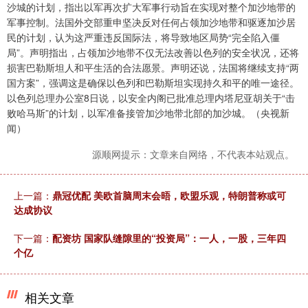
沙城的计划，指出以军再次扩大军事行动旨在实现对整个加沙地带的
军事控制。法国外交部重申坚决反对任何占领加沙地带和驱逐加沙居
民的计划，认为这严重违反国际法，将导致地区局势“完全陷入僵
局”。声明指出，占领加沙地带不仅无法改善以色列的安全状况，还将
损害巴勒斯坦人和平生活的合法愿景。声明还说，法国将继续支持“两
国方案”，强调这是确保以色列和巴勒斯坦实现持久和平的唯一途径。
以色列总理办公室8日说，以安全内阁已批准总理内塔尼亚胡关于“击
败哈马斯”的计划，以军准备接管加沙地带北部的加沙城。（央视新
闻）
源顺网提示：文章来自网络，不代表本站观点。
上一篇：
鼎冠优配 美欧首脑周末会晤，欧盟乐观，特朗普称或可
达成协议
下一篇：
配资坊 国家队缝隙里的“投资局”：一人，一股，三年四
个亿
相关文章