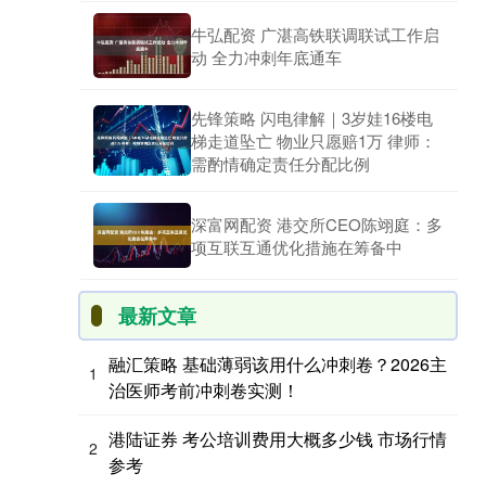
牛弘配资 广湛高铁联调联试工作启
动 全力冲刺年底通车
先锋策略 闪电律解｜3岁娃16楼电
梯走道坠亡 物业只愿赔1万 律师：
需酌情确定责任分配比例
深富网配资 港交所CEO陈翊庭：多
项互联互通优化措施在筹备中
最新文章
融汇策略 基础薄弱该用什么冲刺卷？2026主
1
治医师考前冲刺卷实测！
港陆证券 考公培训费用大概多少钱 市场行情
2
参考