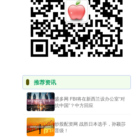
推荐资讯
盛多网 FBI将在新西兰设办公室“对
抗中国”？中方回应
炒股配资网 战胜日本选手，孙颖莎
晋级！