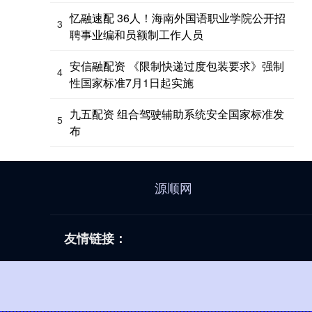
忆融速配 36人！海南外国语职业学院公开招
3
聘事业编和员额制工作人员
安信融配资 《限制快递过度包装要求》强制
4
性国家标准7月1日起实施
九五配资 组合驾驶辅助系统安全国家标准发
5
布
源顺网
友情链接：