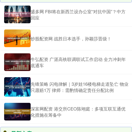
盛多网 FBI将在新西兰设办公室“对抗中国”？中方
回应
炒股配资网 战胜日本选手，孙颖莎晋级！
牛弘配资 广湛高铁联调联试工作启动 全力冲刺年
底通车
先锋策略 闪电律解｜3岁娃16楼电梯走道坠亡 物业
只愿赔1万 律师：需酌情确定责任分配比例
深富网配资 港交所CEO陈翊庭：多项互联互通优
化措施在筹备中