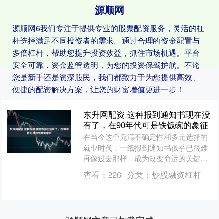
源顺网
源顺网6我们专注于提供专业的股票配资服务，灵活的杠
杆选择满足不同投资者的需求。通过合理的资金配置与
多倍杠杆，帮助您提升投资效益，抓住市场机遇。平台
安全可靠，资金监管透明，为您的投资保驾护航。不论
您是新手还是资深股民，我们都致力于为您提供高效、
便捷的配资解决方案，让您的财富增值更进一步！
东升网配资 这种报到通知书现在没
有了，在90年代可是铁饭碗的象征
在当今这个充满不确定性和多元选择的
就业时代，一纸报到通知书似乎已很难
再像过去那样，成为改变命运的关键钥
匙。但把时光拉回到90年代，高等学校
查看：
226
分类：
炒股融资杠杆
毕业生报到通知书，那可....