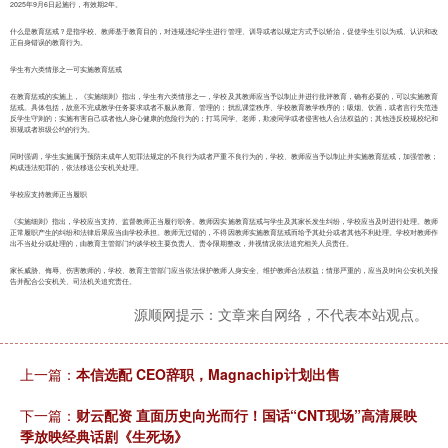
2025年9月6日起施行，有效期2年。
什么是教育惩戒？是指学校、教师基于教育目的，对违规违纪学生进行管理、训导或者以规定方式予以矫治，促使学生引以为戒、认识和改
正自身错误的教育行为。
学生有六类情形之一可实施教育惩戒
在教育惩戒的实施上，《实施细则》指出，学生有六类情形之一，学校及其教师应当予以制止并进行批评教育，确有必要的，可以实施教育
惩戒。具体包括，故意不完成教学任务要求或者不服从教育、管理的；扰乱课堂秩序、学校教育教学秩序的；吸烟、饮酒，或者言行失范违
反学生守则的；实施有害自己或者他人身心健康的危险行为的；打骂同学、老师，欺凌同学或者侵害他人合法权益的；其他违反校规校纪和
班规或者班级公约的行为。
同时强调，学生实施属于预防未成年人犯罪法规定的不良行为或者严重不良行为的，学校、教师应当予以制止并实施教育惩戒，加强管教；
构成违法犯罪的，依法移送公安机关处理。
学校应支持教师正当履职
《实施细则》指出，学校应当支持、监督教师正当履行职务。教师因实施教育惩戒与学生及其家长发生纠纷，学校应当及时进行处理。教师
正常履职产生的纠纷和法律后果应当由学校承担。教师无过错的，不得因教师实施教育惩戒而给予其处分或者其他不利处理。学校对教师作
出不当处分或处理的，由教育主管部门约谈学校主要负责人、责令限期整改，并视情况依法追究相关人员责任。
家长威胁、侮辱、伤害教师的，学校、教育主管部门应当依法保护教师人身安全、维护教师合法权益；情形严重的，应当及时向公安机关报
告并配合公安机关、司法机关追究责任。
源顺网提示：文章来自网络，不代表本站观点。
上一篇：
本信选配 CEO辞职，Magnachip计划出售
下一篇：
财云配资 直面历史向光而行！国话“CNT现场”高清展映
季放映经典话剧《生死场》